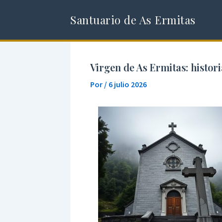
Ir
Santuario de As Ermitas
al
contenido
Virgen de As Ermitas: histori
Por
/
6 julio 2026