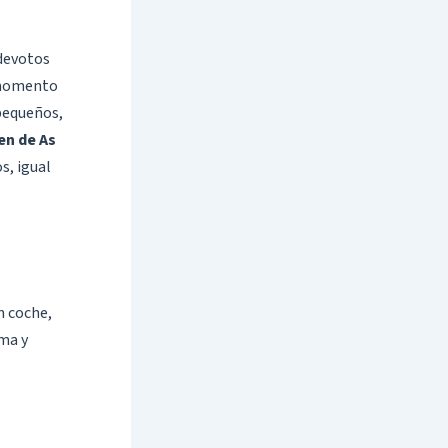
 devotos
 momento
 pequeños,
en de As
s, igual
n coche,
lma y