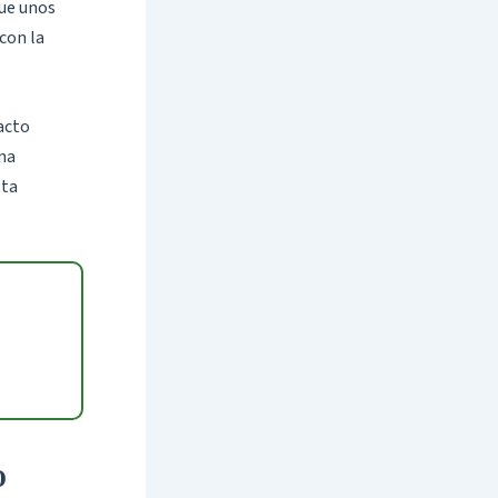
que unos
con la
 acto
una
sta
o