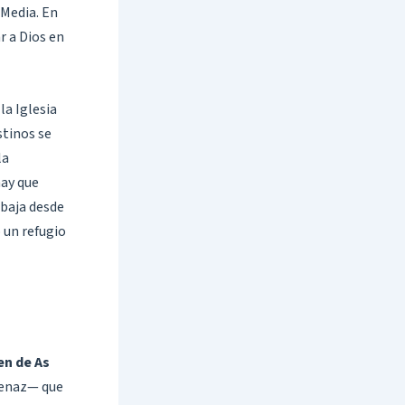
 Media. En
r a Dios en
la Iglesia
stinos se
la
hay que
 baja desde
 un refugio
en de As
 tenaz— que