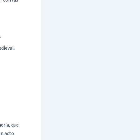
r con las
.
dieval.
mería, que
un acto