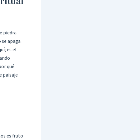
ritual
de piedra
o se apaga.
uí; es el
dando
por qué
e paisaje
os es fruto