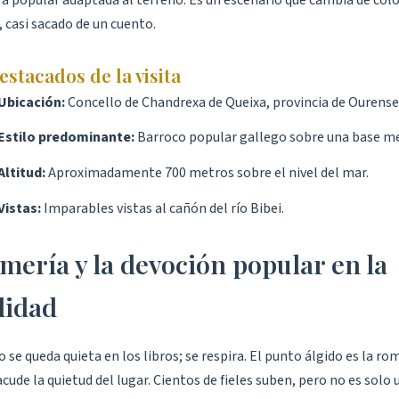
ra popular adaptada al terreno. Es un escenario que cambia de colo
 casi sacado de un cuento.
estacados de la visita
Ubicación:
Concello de Chandrexa de Queixa, provincia de Ourense
Estilo predominante:
Barroco popular gallego sobre una base me
Altitud:
Aproximadamente 700 metros sobre el nivel del mar.
Vistas:
Imparables vistas al cañón del río Bibei.
mería y la devoción popular en la
lidad
no se queda quieta en los libros; se respira. El punto álgido es la ro
cude la quietud del lugar. Cientos de fieles suben, pero no es solo 