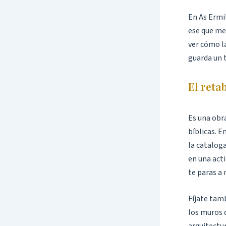
En As Ermit
ese que me
ver cómo la
guarda un 
El reta
Es una obr
bíblicas. E
la catalog
en una acti
te paras a
Fíjate tamb
los muros 