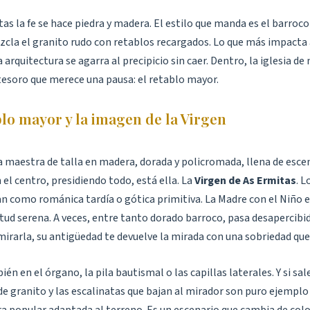
as la fe se hace piedra y madera. El estilo que manda es el barroco
zcla el granito rudo con retablos recargados. Lo que más impacta a
 arquitectura se agarra al precipicio sin caer. Dentro, la iglesia de
tesoro que merece una pausa: el retablo mayor.
blo mayor y la imagen de la Virgen
a maestra de talla en madera, dorada y policromada, llena de esce
n el centro, presidiendo todo, está ella. La
Virgen de As Ermitas
. 
an como románica tardía o gótica primitiva. La Madre con el Niño 
tud serena. A veces, entre tanto dorado barroco, pasa desapercibid
 mirarla, su antigüedad te devuelve la mirada con una sobriedad qu
ién en el órgano, la pila bautismal o las capillas laterales. Y si sal
de granito y las escalinatas que bajan al mirador son puro ejemplo