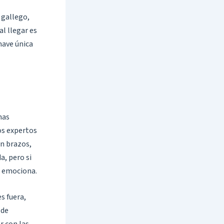
 gallego,
l llegar es
 nave única
nas
Los expertos
en brazos,
a, pero si
e emociona.
es fuera,
 de