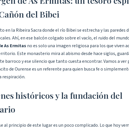
rgen de As Ermitas: un tesoro espi
 Cañón del Bibei
o en la Ribeira Sacra donde el río Bibei se estrecha y las paredes 
cales. Ahí, en ese balcón colgado sobre el vacío, el ruido del mund
de As Ermitas
no es solo una imagen religiosa para los que viven aq
erritorio. Este monasterio mira al abismo desde hace siglos, guar
rte barroco y ese silencio que tanto cuesta encontrar. Vamos a ver 
ncito de Ourense es un referente para quien busca fe o simplement
a respiración.
nes históricos y la fundación del
ario
 al principio de este lugar es un poco complicado. Lo que hoy vem