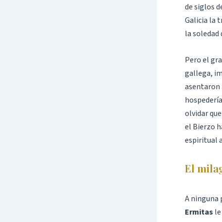
de siglos d
Galicia la
la soledad
Pero el gra
gallega, im
asentaron a
hospedería
olvidar que
el Bierzo 
espiritual 
El mila
A ninguna p
Ermitas
le