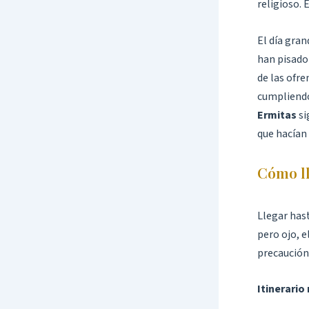
religioso. 
El día gra
han pisado
de las ofre
cumpliendo
Ermitas
si
que hacían 
Cómo lle
Llegar hast
pero ojo, e
precaución,
Itinerari