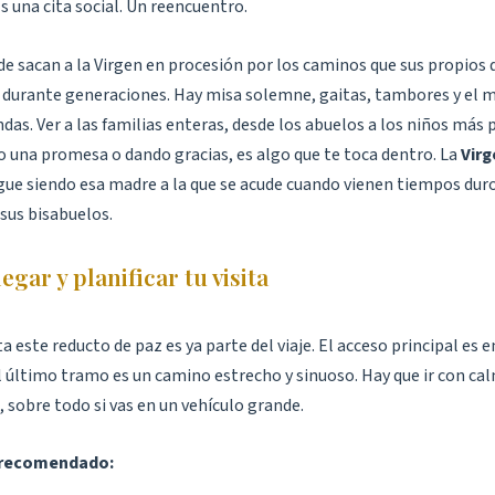
Es una cita social. Un reencuentro.
nde sacan a la Virgen en procesión por los caminos que sus propios
 durante generaciones. Hay misa solemne, gaitas, tambores y el
ndas. Ver a las familias enteras, desde los abuelos a los niños más
 una promesa o dando gracias, es algo que te toca dentro. La
Virg
gue siendo esa madre a la que se acude cuando vienen tiempos duro
sus bisabuelos.
gar y planificar tu visita
a este reducto de paz es ya parte del viaje. El acceso principal es e
l último tramo es un camino estrecho y sinuoso. Hay que ir con ca
 sobre todo si vas en un vehículo grande.
o recomendado: