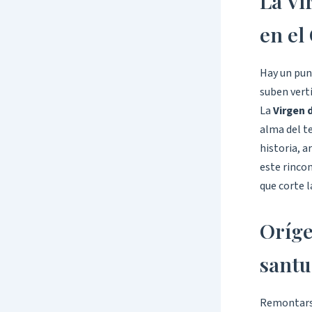
La Vi
en el
Hay un punt
suben verti
La
Virgen 
alma del t
historia, a
este rinco
que corte l
Oríge
santu
Remontarse