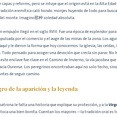
e capas y reforms, pero se intuye que el origen está en la Alta Edad
 tradición eremítica caló hondo: monjes huyendo de todo para busca
 del monte. Imagino那种 soledad absoluta.
n empujón llegó en el siglo XVIII. Fue una época de esplendor para 
pulsada por el comercio y el auge de las minas de la zona. Los agu
quí y le dieron la forma que hoy conocemos: la iglesia, las celdas, 
. Todo pensado para acoger una devoción que crecía sin parar. No 
 este enclave fue clave en el Camino de Invierno, la vía jacobea que
hacia Ourense. Los peregrinos encontraban aquí no solo techo, sino
antes de seguir camino.
gro de la aparición y la leyenda
atrona le falta una historia que explique su protección, y a la
Virg
 toca una bien bonita. Cuentan los mayores —la tradición oral es