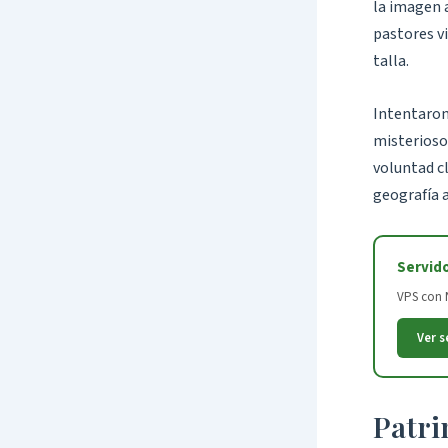
la imagen a
pastores vi
talla.
Intentaron 
misterioso
voluntad cl
geografía a
Servid
VPS con N
Ver s
Patri