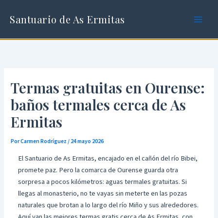
Ir
al
Santuario de As Ermitas
contenido
Termas gratuitas en Ourense:
baños termales cerca de As
Ermitas
Por
Carmen Rodríguez
/
24 mayo 2026
El Santuario de As Ermitas, encajado en el cañón del río Bibei,
promete paz. Pero la comarca de Ourense guarda otra
sorpresa a pocos kilómetros: aguas termales gratuitas. Si
llegas al monasterio, no te vayas sin meterte en las pozas
naturales que brotan a lo largo del río Miño y sus alrededores.
Aquí van las mejores termas gratis cerca de As Ermitas, con