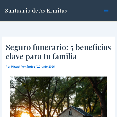
Ir
al
Santuario de As Ermitas
contenido
Seguro funerario: 5 beneficios
clave para tu familia
Por
Miguel Fernández
/
10 junio 2026