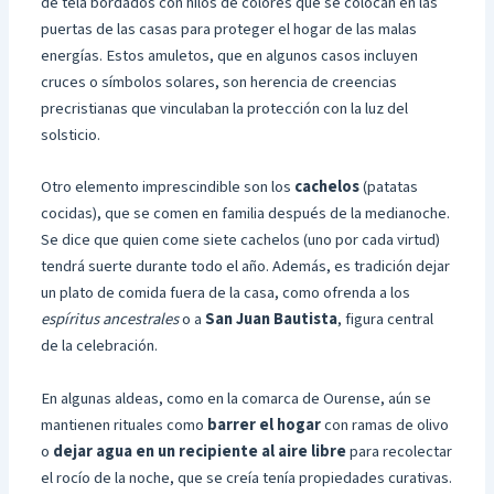
de tela bordados con hilos de colores que se colocan en las
puertas de las casas para proteger el hogar de las malas
energías. Estos amuletos, que en algunos casos incluyen
cruces o símbolos solares, son herencia de creencias
precristianas que vinculaban la protección con la luz del
solsticio.
Otro elemento imprescindible son los
cachelos
(patatas
cocidas), que se comen en familia después de la medianoche.
Se dice que quien come siete cachelos (uno por cada virtud)
tendrá suerte durante todo el año. Además, es tradición dejar
un plato de comida fuera de la casa, como ofrenda a los
espíritus ancestrales
o a
San Juan Bautista
, figura central
de la celebración.
En algunas aldeas, como en la comarca de Ourense, aún se
mantienen rituales como
barrer el hogar
con ramas de olivo
o
dejar agua en un recipiente al aire libre
para recolectar
el rocío de la noche, que se creía tenía propiedades curativas.