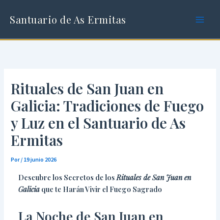
Ir
al
Santuario de As Ermitas
contenido
Rituales de San Juan en
Galicia: Tradiciones de Fuego
y Luz en el Santuario de As
Ermitas
Por
/
19 junio 2026
Descubre los Secretos de los
Rituales de San Juan en
Galicia
que te Harán Vivir el Fuego Sagrado
La Noche de San Juan en