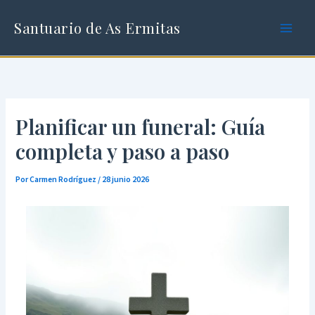
Ir
al
Santuario de As Ermitas
contenido
Planificar un funeral: Guía
completa y paso a paso
Por
Carmen Rodríguez
/
28 junio 2026