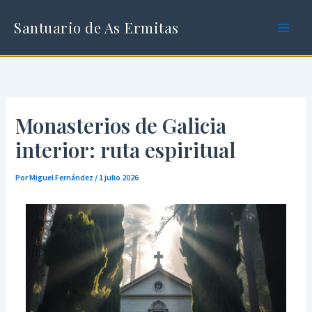
Ir
al
Santuario de As Ermitas
contenido
Monasterios de Galicia
interior: ruta espiritual
Por
Miguel Fernández
/
1 julio 2026