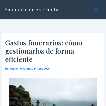
Ir
al
Santuario de As Ermitas
contenido
Gastos funerarios: cómo
gestionarlos de forma
eficiente
Por
Miguel Fernández
/
14 junio 2026