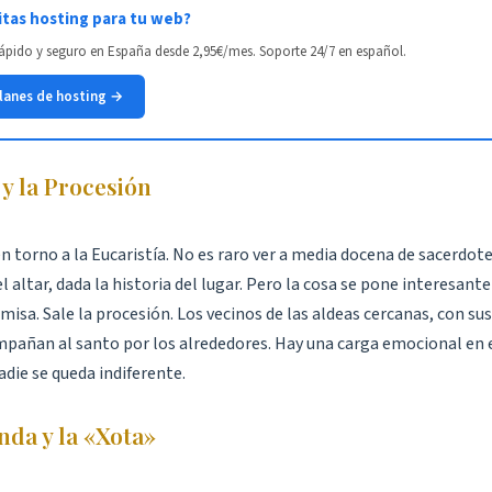
tas hosting para tu web?
ápido y seguro en España desde 2,95€/mes. Soporte 24/7 en español.
planes de hosting →
 y la Procesión
n torno a la Eucaristía. No es raro ver a media docena de sacerdote
l altar, dada la historia del lugar. Pero la cosa se pone interesant
misa. Sale la procesión. Los vecinos de las aldeas cercanas, con su
mpañan al santo por los alrededores. Hay una carga emocional en e
adie se queda indiferente.
nda y la «Xota»