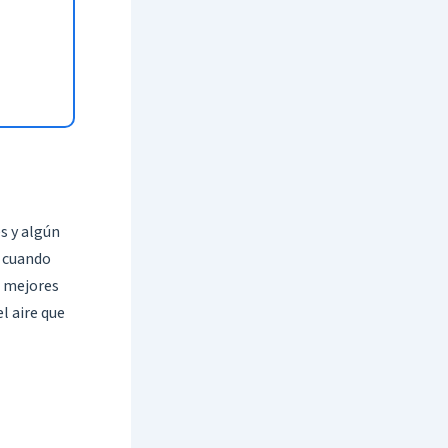
s y algún
e cuando
s mejores
l aire que