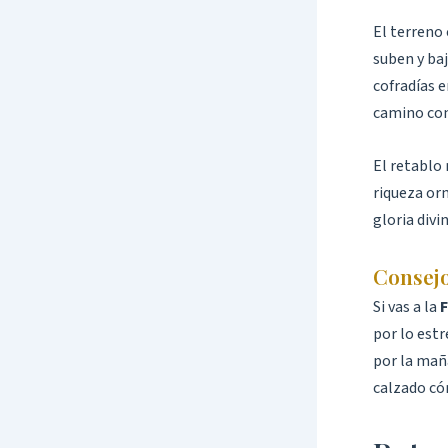
El terreno 
suben y baj
cofradías e
camino com
El retablo 
riqueza orn
gloria divi
Consejo
Si vas a la
F
por lo estr
por la maña
calzado có