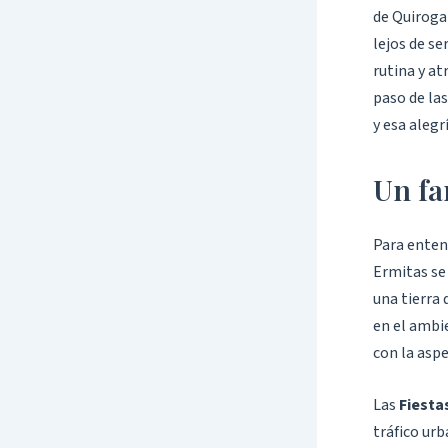
de Quiroga 
lejos de s
rutina y at
paso de las
y esa aleg
Un fa
Para enten
Ermitas se 
una tierra 
en el ambie
con la aspe
Las
Fiesta
tráfico urb