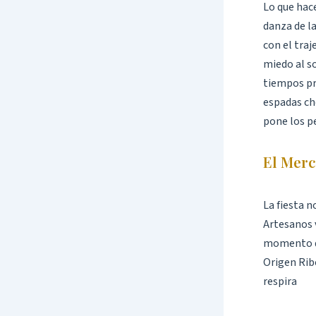
Lo que hace
danza de la
con el traj
miedo al so
tiempos pre
espadas cho
pone los p
El Merc
La fiesta n
Artesanos v
momento de
Origen Ribe
respira