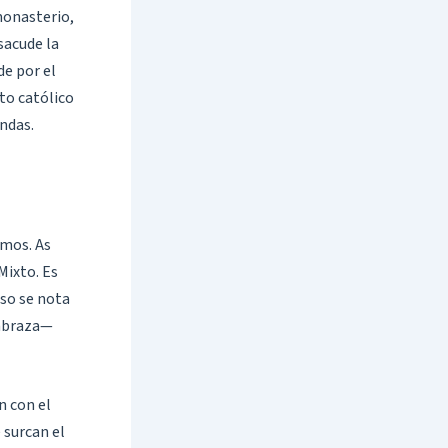
monasterio,
sacude la
de por el
ito católico
ndas.
amos. As
Mixto. Es
eso se nota
 abraza—
n con el
 surcan el