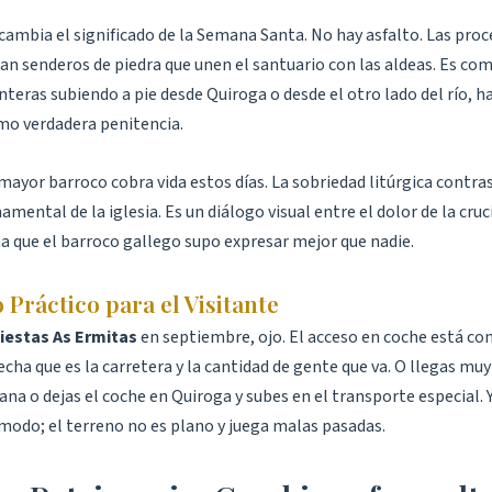
cambia el significado de la Semana Santa. No hay asfalto. Las pro
an senderos de piedra que unen el santuario con las aldeas. Es co
nteras subiendo a pie desde Quiroga o desde el otro lado del río, h
o verdadera penitencia.
mayor barroco cobra vida estos días. La sobriedad litúrgica contra
amental de la iglesia. Es un diálogo visual entre el dolor de la cruci
na que el barroco gallego supo expresar mejor que nadie.
 Práctico para el Visitante
iestas As Ermitas
en septiembre, ojo. El acceso en coche está c
echa que es la carretera y la cantidad de gente que va. O llegas m
na o dejas el coche en Quiroga y subes en el transporte especial. Y
modo; el terreno no es plano y juega malas pasadas.