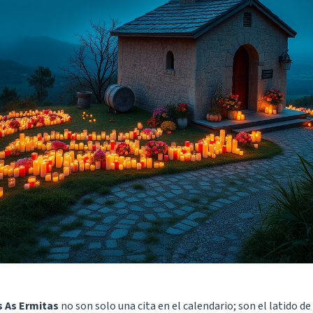
s As Ermitas
no son solo una cita en el calendario; son el latido d