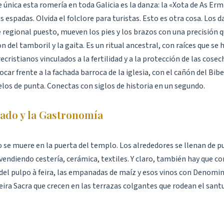
 única esta romería en toda Galicia es la danza: la «Xota de As Erm
s espadas. Olvida el folclore para turistas. Esto es otra cosa. Los 
e regional puesto, mueven los pies y los brazos con una precisión 
n del tamboril y la gaita. Es un ritual ancestral, con raíces que se
cristianos vinculados a la fertilidad y a la protección de las cosech
car frente a la fachada barroca de la iglesia, con el cañón del Bibe
elos de punta. Conectas con siglos de historia en un segundo.
ado y la Gastronomía
o se muere en la puerta del templo. Los alrededores se llenan de p
endiendo cestería, cerámica, textiles. Y claro, también hay que co
l pulpo à feira, las empanadas de maíz y esos vinos con Denomin
ira Sacra que crecen en las terrazas colgantes que rodean el santu