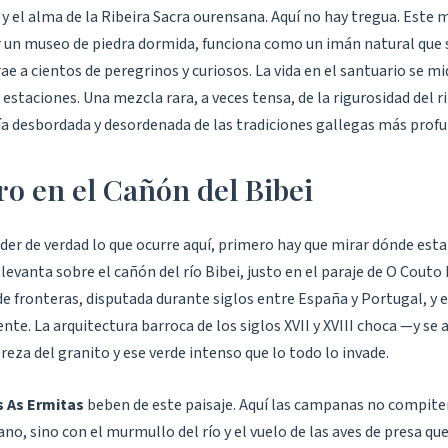
y el alma de la Ribeira Sacra ourensana. Aquí no hay tregua. Este 
er un museo de piedra dormida, funciona como un imán natural que 
rae a cientos de peregrinos y curiosos. La vida en el santuario se mi
 estaciones. Una mezcla rara, a veces tensa, de la rigurosidad del r
ría desbordada y desordenada de las tradiciones gallegas más profu
ro en el Cañón del Bibei
der de verdad lo que ocurre aquí, primero hay que mirar dónde est
levanta sobre el cañón del río Bibei, justo en el paraje de O Couto 
de fronteras, disputada durante siglos entre España y Portugal, y 
nte. La arquitectura barroca de los siglos XVII y XVIII choca —y se
reza del granito y ese verde intenso que lo todo lo invade.
s As Ermitas
beben de este paisaje. Aquí las campanas no compite
ano, sino con el murmullo del río y el vuelo de las aves de presa que