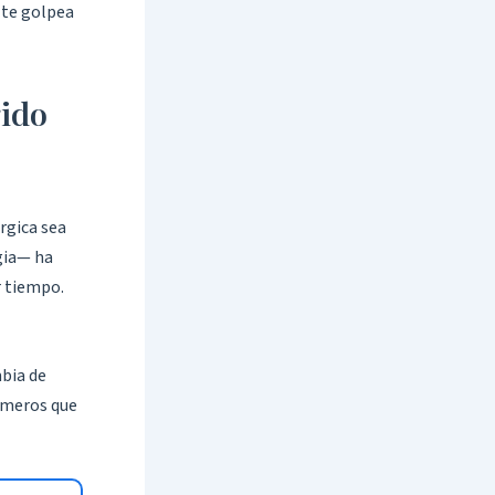
 te golpea
gido
úrgica sea
rgia— ha
r tiempo.
mbia de
romeros que