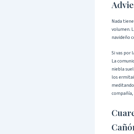
Advie
Nada tiene
volumen. La
navideño c
Si vas por 
La comunid
niebla suel
los ermitañ
meditando 
compañía, 
Cuare
Cañó