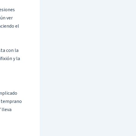
cesiones
mún ver
aciendo el
sta con la
fixión y la
omplicado
uy temprano
 lleva