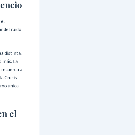
lencio
 el
r del ruido
z distinta.
o más. La
e recuerda a
ía Crucis
omo única
n el