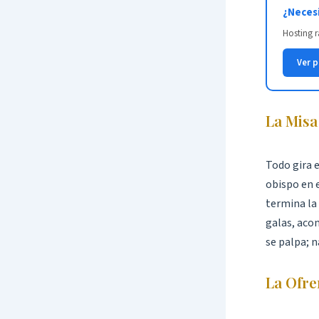
¿Necesi
Hosting r
Ver 
La Misa
Todo gira e
obispo en e
termina la 
galas, aco
se palpa; n
La Ofre