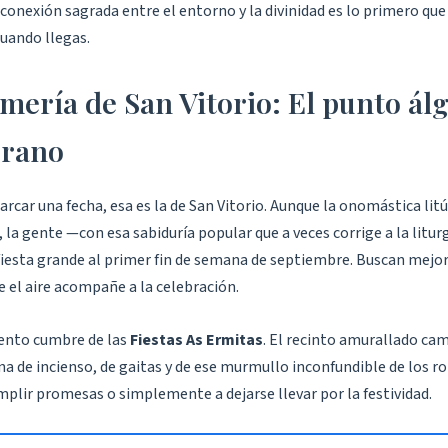
conexión sagrada entre el entorno y la divinidad es lo primero que
cuando llegas.
mería de San Vitorio: El punto ál
erano
arcar una fecha, esa es la de San Vitorio. Aunque la onomástica lit
 la gente —con esa sabiduría popular que a veces corrige a la litu
fiesta grande al primer fin de semana de septiembre. Buscan mejo
e el aire acompañe a la celebración.
ento cumbre de las
Fiestas As Ermitas
. El recinto amurallado ca
ena de incienso, de gaitas y de ese murmullo inconfundible de los 
mplir promesas o simplemente a dejarse llevar por la festividad.