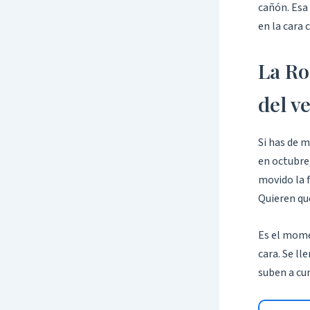
cañón. Esa 
en la cara 
La Ro
del v
Si has de m
en octubre,
movido la 
Quieren qu
Es el mom
cara. Se ll
suben a cu