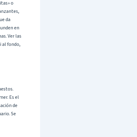
itas» o
danzantes,
que da
 hunden en
as. Ver las
i al fondo,
uestos.
mer. Es el
ación de
ario. Se