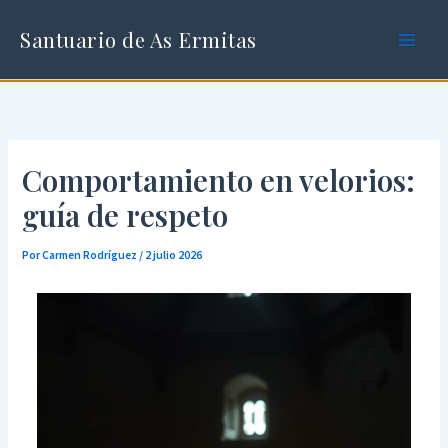
Ir
al
Santuario de As Ermitas
contenido
Comportamiento en velorios:
guía de respeto
Por
Carmen Rodríguez
/
2 julio 2026