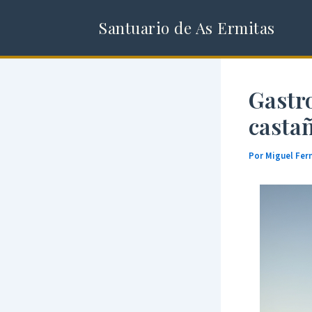
Ir
Santuario de As Ermitas
al
contenido
Gastr
castañ
Por
Miguel Fe