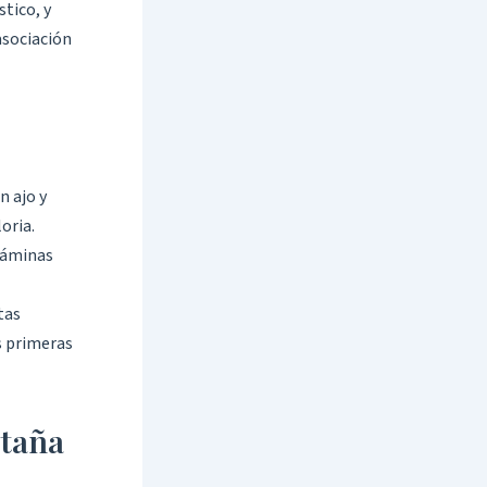
stico, y
asociación
n ajo y
oria.
 láminas
tas
as primeras
ntaña