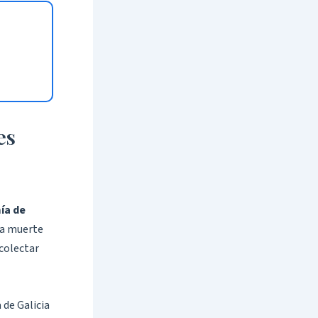
es
ía de
la muerte
ecolectar
 de Galicia