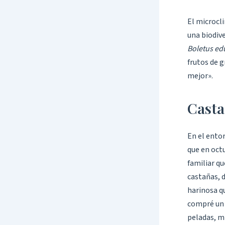
El microcli
una biodive
Boletus edu
frutos de g
mejor».
Casta
En el ento
que en octu
familiar qu
castañas, 
harinosa qu
compré un 
peladas, m