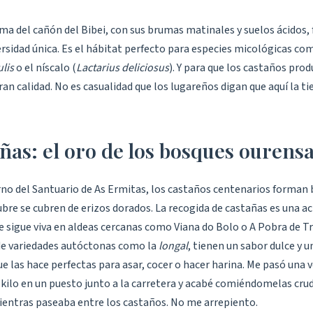
ma del cañón del Bibei, con sus brumas matinales y suelos ácidos,
rsidad única. Es el hábitat perfecto para especies micológicas co
lis
o el níscalo (
Lactarius deliciosus
). Y para que los castaños pro
ran calidad. No es casualidad que los lugareños digan que aquí la tie
ñas: el oro de los bosques ourens
rno del Santuario de As Ermitas, los castaños centenarios forman
bre se cubren de erizos dorados. La recogida de castañas es una ac
e sigue viva en aldeas cercanas como Viana do Bolo o A Pobra de Tr
de variedades autóctonas como la
longal
, tienen un sabor dulce y u
e las hace perfectas para asar, cocer o hacer harina. Me pasó una 
kilo en un puesto junto a la carretera y acabé comiéndomelas cru
ientras paseaba entre los castaños. No me arrepiento.