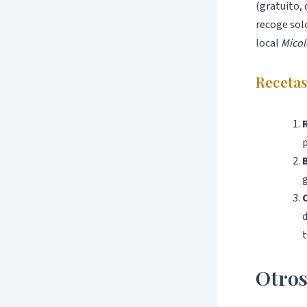
(gratuito, 
recoge sol
local
Micol
Recetas
p
g
d
t
Otros