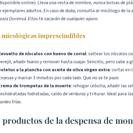
disponible online). Lleva una cesta de mimbre, nunca bolsas de plá
o ejemplares adultos. En caso de duda, consulta al micólogo de la 
oxia Ourensá
. Ellos te sacarán de cualquier apuro.
 micológicas imprescindibles
Revuelto de níscalos con huevo de corral
: saltear los níscalos co
erejil, añadir huevo y remover hasta cuajar. Sencillo, pero sabe a gl
Boletus a la plancha con aceite de oliva virgen extra
: cortar en
ruesas y marcar 3 minutos por cada lado. Que no se te pase.
Crema de trompetas de la muerte
: rehogar cebolla, añadir las se
eshidratadas hidratadas, caldo de verduras y triturar. Ideal para l
ardes frías.
 productos de la despensa de mo