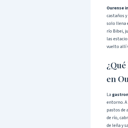
Ourense in
castaños y
solo llena 
río Bibei, 
las estaci
vuelto allí
¿Qué 
en O
La
gastro
entorno. A 
pastos de a
de río, ca
de leña y s