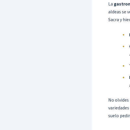
La
gastro
aldeas se 
Sacra y hi
No olvides
variedades 
suelo pedi