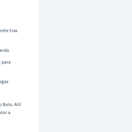
iente tras
cerdo.
l para
degas
 Bolo. Allí
olor a