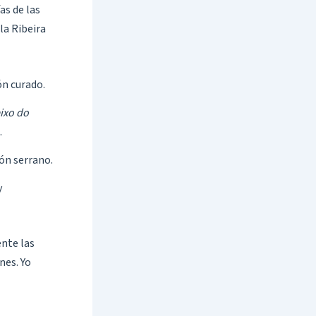
as de las
la Ribeira
ón curado.
ixo do
.
món serrano.
y
nte las
nes. Yo