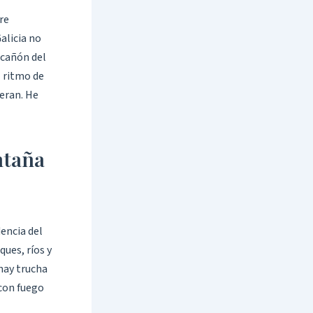
re
alicia no
 cañón del
l ritmo de
eran. He
ntaña
encia del
ques, ríos y
 hay trucha
 con fuego