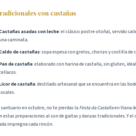
tradicionales con castañas
Castañas asadas con leche
: el clásico postre otoñal, servido cal
una caminata.
Caldo de castañas
: sopa espesa con grelos, chorizo y costilla de 
Pan de castaña
: elaborado con harina de castaña, sin gluten, idea
celíacos.
Licor de castaña
: destilado artesanal que se encuentra en las bo
locales.
el santuario en octubre, no te pierdas la
Festa da Castaña
en Viana do
 estas preparaciones al son de gaitas y danzas tradicionales. Y el 
ada impregna cada rincón.