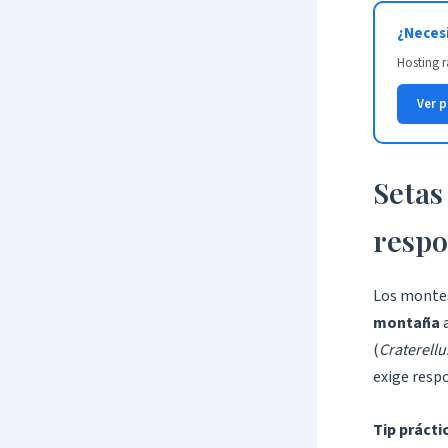
¿Necesi
Hosting r
Ver 
Setas
respo
Los montes
montaña
a
(
Craterell
exige respo
Tip prácti