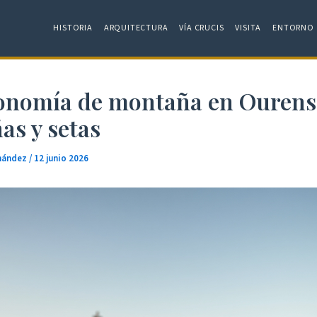
HISTORIA
ARQUITECTURA
VÍA CRUCIS
VISITA
ENTORNO
onomía de montaña en Ourens
as y setas
rnández
/
12 junio 2026