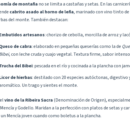
nomía de montaña
no se limita a castañas y setas. En las carnicerí
vende
cabrito asado al horno de leña
, marinado con vino tinto de 
erbas del monte. También destacan:
Embutidos artesanos
: chorizo de cebolla, morcilla de arroz y lac
Queso de cabra
: elaborado en pequeñas queserías como la de
Que
Bibei
, con leche cruda y cuajo vegetal. Textura firme, sabor intenso
Trucha del Bibei
: pescada en el río y cocinada a la plancha con ja
Licor de hierbas
: destilado con 20 especies autóctonas, digestivo 
aromático. Un trago y sientes el monte.
 el
vino de la Ribeira Sacra
(Denominación de Origen), especialme
Mencía y Godello. Maridan a la perfección con platos de setas y car
r un Mencía joven cuando como boletus a la plancha.