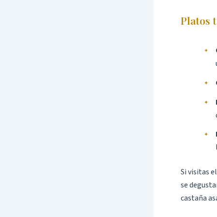
Platos 
Si visitas 
se degustan
castaña as