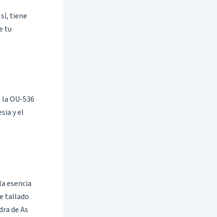
sí, tiene
e tu
e la OU-536
sia y el
la esencia
je tallado
dra de As