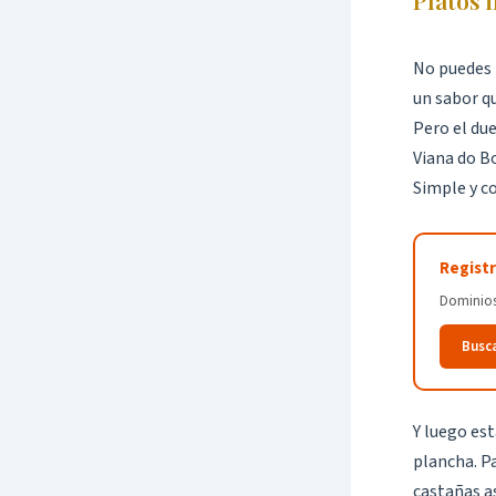
No puedes i
un sabor qu
Pero el du
Viana do B
Simple y c
Registr
Dominios 
Busc
Y luego est
plancha. P
castañas as