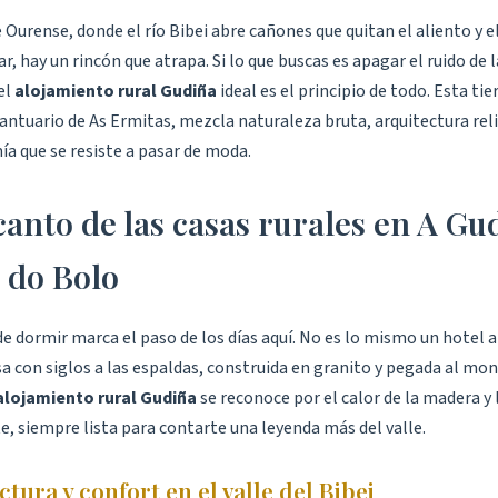
e Ourense, donde el río Bibei abre cañones que quitan el aliento y el
r, hay un rincón que atrapa. Si lo que buscas es apagar el ruido de l
el
alojamiento rural Gudiña
ideal es el principio de todo. Esta tie
antuario de As Ermitas, mezcla naturaleza bruta, arquitectura rel
a que se resiste a pasar de moda.
canto de las casas rurales en A Gu
 do Bolo
de dormir marca el paso de los días aquí. No es lo mismo un hotel
a con siglos a las espaldas, construida en granito y pegada al mon
alojamiento rural Gudiña
se reconoce por el calor de la madera y l
e, siempre lista para contarte una leyenda más del valle.
tura y confort en el valle del Bibei