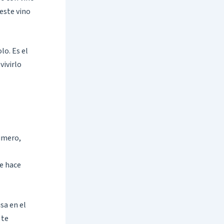
 este vino
lo. Es el
vivirlo
rimero,
Te hace
sa en el
 te