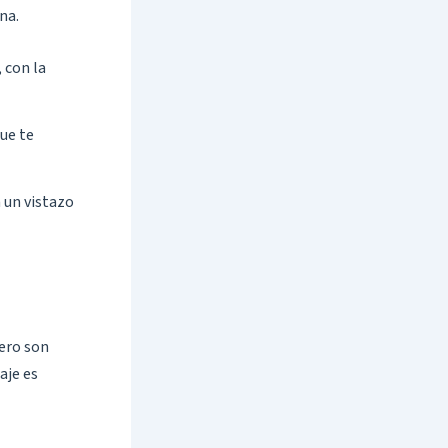
na.
 con la
ue te
a un vistazo
pero son
aje es