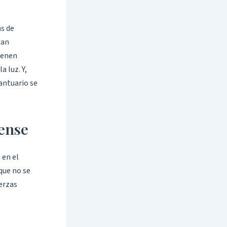
as de
dan
ienen
a luz. Y,
antuario se
rense
 en el
 que no se
uerzas