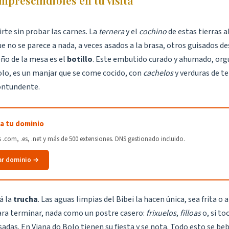
rte sin probar las carnes. La
ternera
y el
cochino
de estas tierras a
e no se parece a nada, a veces asados a la brasa, otros guisados de
eño de la mesa es el
botillo
. Este embutido curado y ahumado, org
olo, es un manjar que se come cocido, con
cachelos
y verduras de t
ontundente.
a tu dominio
.com, .es, .net y más de 500 extensiones. DNS gestionado incluido.
ar dominio →
á la
trucha
. Las aguas limpias del Bibei la hacen única, sea frita o a
ara terminar, nada como un postre casero:
frixuelos
,
filloas
o, si to
adas. En Viana do Bolo tienen su fiesta y se nota. Todo esto se be