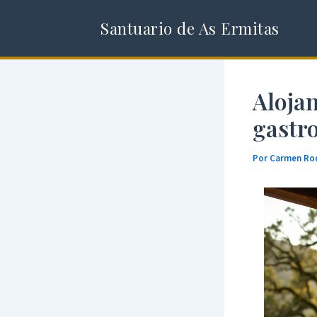
Ir
Santuario de As Ermitas
al
contenido
Aloja
gastr
Por
Carmen Ro