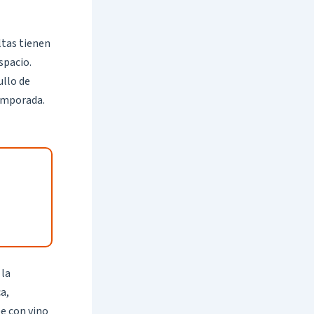
ltas tienen
spacio.
ullo de
emporada.
 la
ca,
be con vino