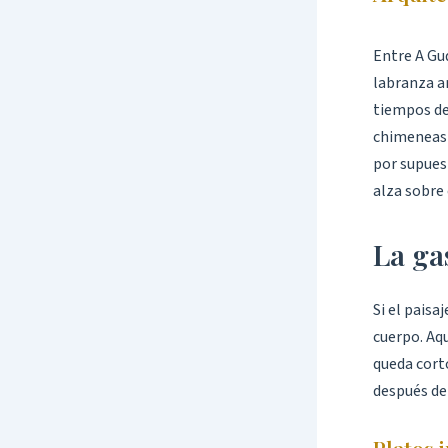
Entre A Gud
labranza a
tiempos de
chimeneas d
por supues
alza sobre 
La ga
Si el paisa
cuerpo. Aqu
queda corto
después de 
Platos 