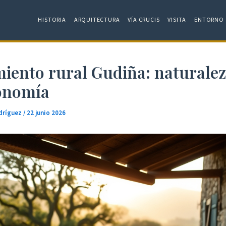
HISTORIA
ARQUITECTURA
VÍA CRUCIS
VISITA
ENTORNO
miento rural Gudiña: naturalez
onomía
dríguez
/
22 junio 2026