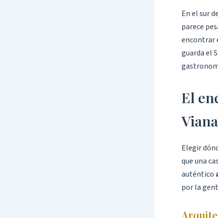
En el sur d
parece pesa
encontrar 
guarda el S
gastronomí
El en
Viana
Elegir dón
que una cas
auténtico
por la gent
Arquitec