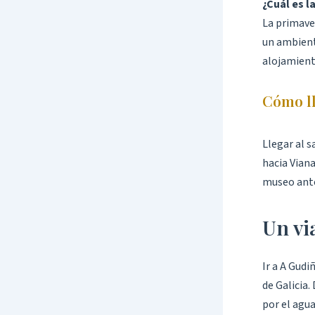
¿Cuál es l
La primaver
un ambient
alojamient
Cómo ll
Llegar al 
hacia Viana
museo ante
Un vi
Ir a A Gudi
de Galicia
por el agua