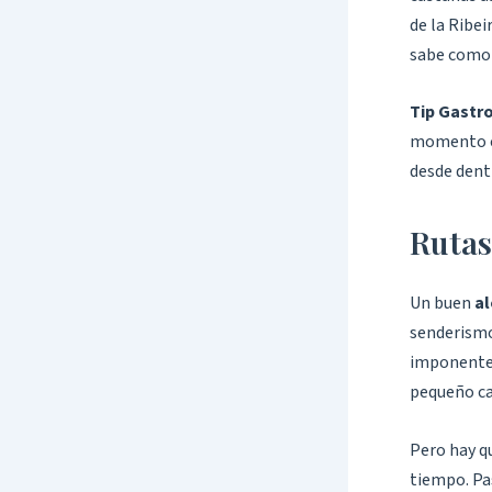
de la Ribei
sabe como 
Tip Gastr
momento cu
desde dent
Rutas
Un buen
al
senderismo.
imponente,
pequeño ca
Pero hay qu
tiempo. Pas