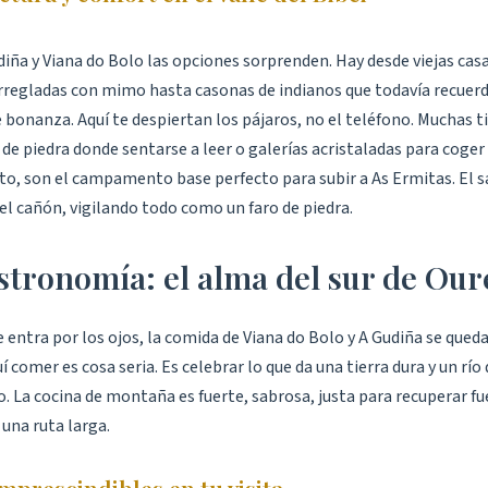
iña y Viana do Bolo las opciones sorprenden. Hay desde viejas cas
rregladas con mimo hasta casonas de indianos que todavía recuer
 bonanza. Aquí te despiertan los pájaros, no el teléfono. Muchas t
e piedra donde sentarse a leer o galerías acristaladas para coger l
to, son el campamento base perfecto para subir a As Ermitas. El s
el cañón, vigilando todo como un faro de piedra.
stronomía: el alma del sur de Ou
je entra por los ojos, la comida de Viana do Bolo y A Gudiña se queda
í comer es cosa seria. Es celebrar lo que da una tierra dura y un río
. La cocina de montaña es fuerte, sabrosa, justa para recuperar f
una ruta larga.
imprescindibles en tu visita