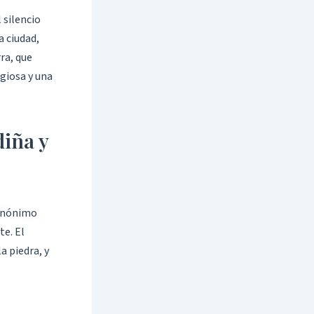
 silencio
a ciudad,
rra, que
igiosa y una
diña y
 anónimo
te. El
a piedra, y